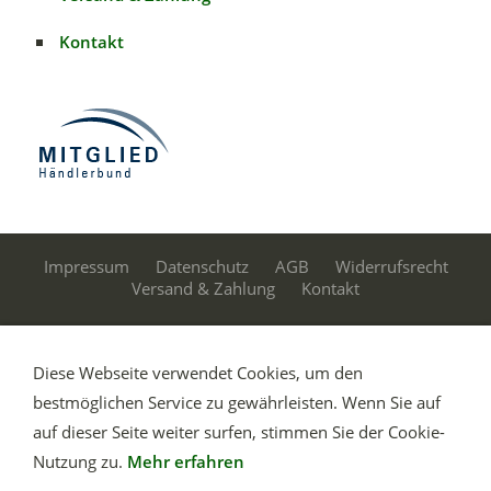
Kontakt
Impressum
Datenschutz
AGB
Widerrufsrecht
Versand & Zahlung
Kontakt
Schumacher Schneidwarenhandel, Kolumbusstraße 15,
Diese Webseite verwendet Cookies, um den
42655 Solingen/Germany
bestmöglichen Service zu gewährleisten. Wenn Sie auf
Messer online kaufen | Schneidwaren Fachversand |
auf dieser Seite weiter surfen, stimmen Sie der Cookie-
Stahlwaren Onlineshop
Nutzung zu.
Mehr erfahren
Küchenmesser | Kochmesser | Besteck | Solinger Messer |